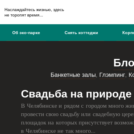
Наслаждайтесь жизнью, здесь
не торопят время...
Об эко-парке
Снять коттеджи
Корп
Бло
Банкетные залы
,
Глэмпинг
,
К
Свадьба на природе
В Челябинске и рядом с городом много жи
провести свою свадьбу или свадебную цер
площадок на которых присутствует возмож
в Челябинске не так много...