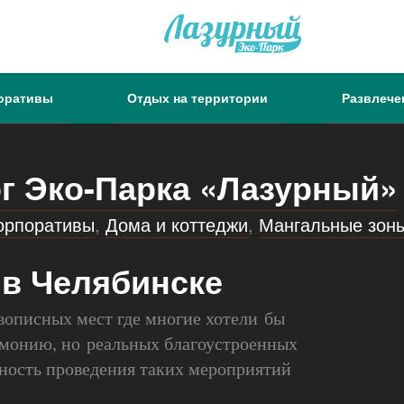
оративы
Отдых на территории
Развлече
г Эко-Парка «Лазурный»
орпоративы
,
Дома и коттеджи
,
Мангальные зон
 в Челябинске
вописных мест где многие хотели бы
емонию, но реальных благоустроенных
ность проведения таких мероприятий