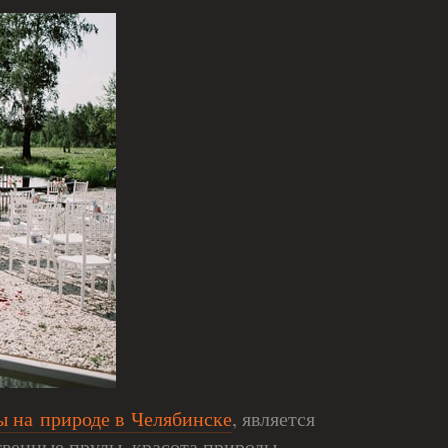
ы на природе в Челябинске
, является
венные пруды, красота природы