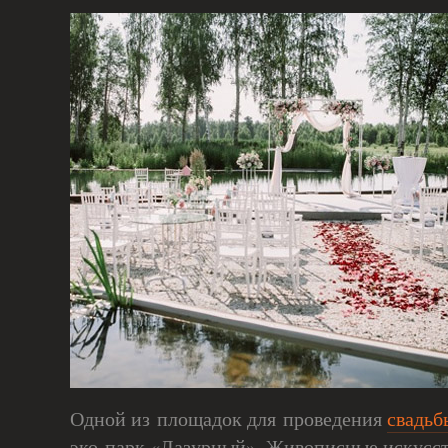
Одной из площадок для проведения
свадьб
эко-парк «Лазурный». Живописные искусст