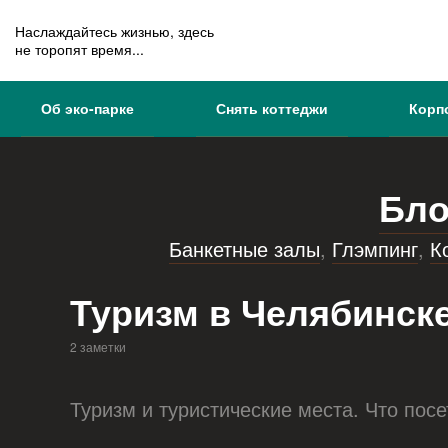
Наслаждайтесь жизнью, здесь
не торопят время...
Об эко-парке
Снять коттеджи
Корп
Бло
Банкетные залы
,
Глэмпинг
,
К
Туризм в Челябинск
2 заметки
Туризм и туристические места. Что посе