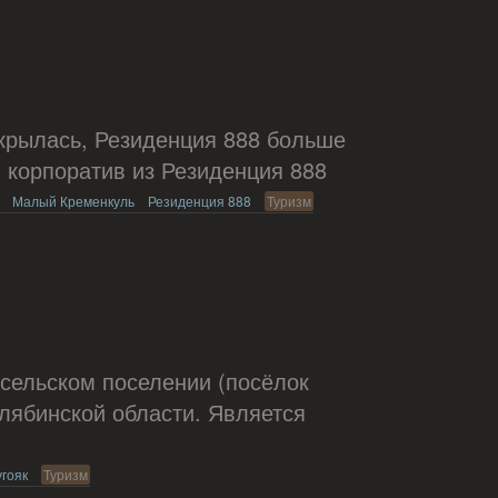
акрылась, Резиденция 888 больше
, корпоратив из Резиденция 888
Малый Кременкуль
Резиденция 888
Туризм
 сельском поселении (посёлок
лябинской области. Является
угояк
Туризм