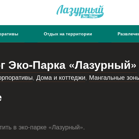
оративы
Отдых на территории
Развлече
г Эко-Парка «Лазурный»
орпоративы
,
Дома и коттеджи
,
Мангальные зон
е
тить в эко-парке «Лазурный».