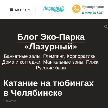
Бронирование
МЕНЮ
8 9090 76 8787
Блог Эко-Парка
«Лазурный»
Банкетные залы
,
Глэмпинг
,
Корпоративы
,
Дома и коттеджи
,
Мангальные зоны
,
Пляж
,
Русские бани
Катание на тюбингах
в Челябинске
1 заметка