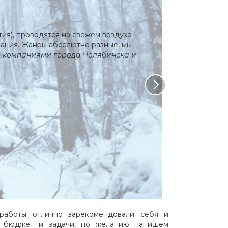
я), проводятся на свежем воздухе
окация. Жанры абсолютно разные, мы
 компаниями города Челябинска и
работы отлично зарекомендовали себя и
д бюджет и задачи, по желанию напишем