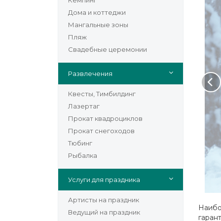
Кемпинг
Дома и коттеджи
Мангальные зоны
Пляж
Свадебные церемонии
Развлечения
Квесты, Тимбилдинг
Лазертаг
Прокат квадроциклов
Прокат снегоходов
Тюбинг
Рыбалка
Услуги для праздника
Артисты на праздник
Наибо
Ведущий на праздник
гаран