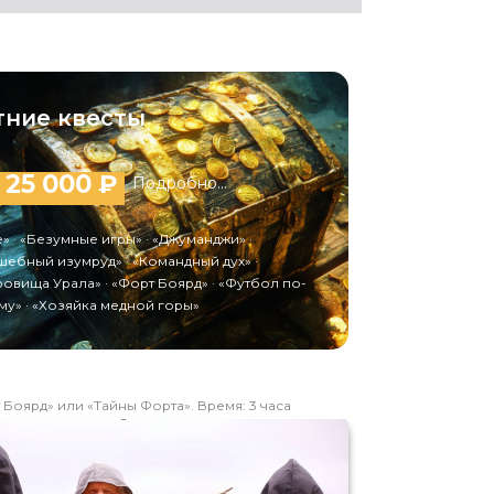
тние квесты
 25 000 ₽
Подробно...
» · «Безумные игры» · «Джуманджи» ·
ебный изумруд» · «Командный дух» ·
овища Урала» · «Форт Боярд» · «Футбол по-
у» · «Хозяйка медной горы»
Боярд» или «Тайны Форта». Время: 3 часа