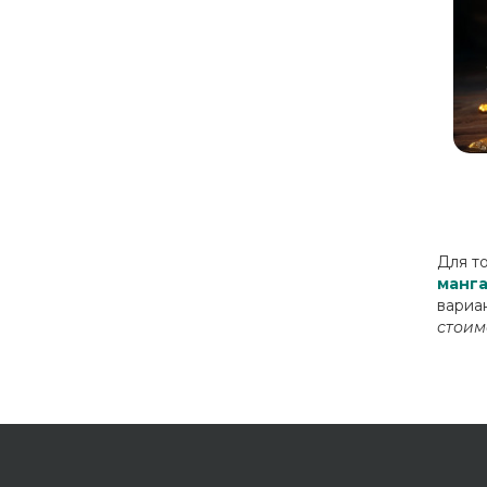
Для т
манга
вариа
стоим