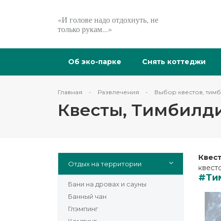
«И голове надо отдохнуть, не
только рукам...»
Об эко-парке
Снять коттеджи
Главная
Развлечения
Выбор квестов, тим
Квесты, Тимбилд
Квес
Отдых на территории
квест
#Ти
Бани на дровах и сауны
Банный чан
Глэмпинг