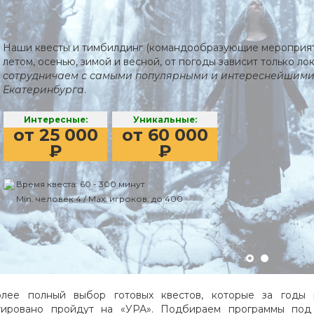
Наши квесты и тимбилдинг (командообразующие мероприяти
летом, осенью, зимой и весной, от погоды зависит только л
сотрудничаем с самыми популярными и интереснейшими
Екатеринбурга
.
Интересные:
Уникальные:
от 25 000
от 60 000
₽
₽
Время квеста: 60 - 300 минут
Min. человек 4 / Max. игроков: до 400
лее полный выбор готовых квестов, которые за годы 
тировано пройдут на «УРА». Подбираем программы по