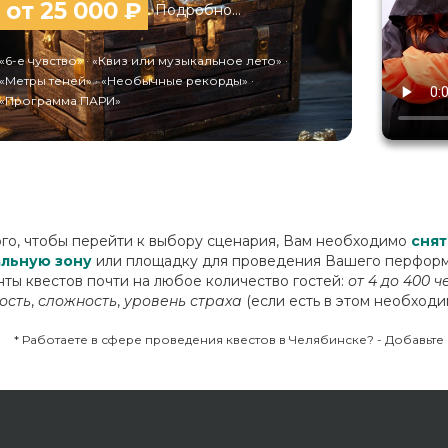
от 25 000 ₽
Подробно...
«6-е чувство» · «Квиз или музыкальное лето» ·
«Метры теней» · «Необычные рекорды» ·
«Программа ПАРИ»
ого, чтобы перейти к выбору сценария, Вам необходимо
снят
льную зону
или площадку для проведения Вашего перформ
нты квестов почти на любое количество гостей:
от 4 до 400 
ость
,
сложность
,
уровень страха
(если есть в этом необходи
* Работаете в сфере проведения квестов в Челябинске? - Добавьт