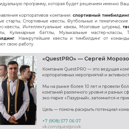
идуальную программу, которая будет решением именно Ваш
равления корпоративов компании:
спортивный тимбилдин
ые старты, Спортивные квесты, Футбольные и тематические
ес-квесты, Интеллектуальные квизы, Мозговые штурмы),
тв
ты, Кулинарные баттлы, Музыкальные мастер-классы, 
илдинг
. Наикрутейшие квесты и тимбилдинг от команды
ют свою работу.
«QuestPRO» — Сергей Мороз
Компания QuestPRO — это ведущая комп
корпоративных мероприятий и активност
Мы на рынке более 10 лет и провели бо
компаний различного уровня и разных с
эко-парке «Лазурный», запомнится и при
Цель — помочь раскрыть потенциал ком
+7 (908) 577 06 07
vk.com/questprovk