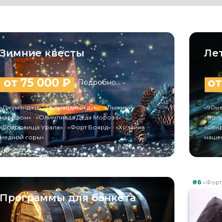
Зимние квесты
Ле
от 75 000 ₽
от
Подробно...
«Джуманджи» · «Командный дух» · «Лыжный
«90ые
марафон» · «Олимпиада Деда Мороза» ·
«Волш
«Сокровища Урала» · «Форт Боярд» · «Хозяйка
«Сокр
медной горы»
нашем
#6
«Форт 
Программы для банкета