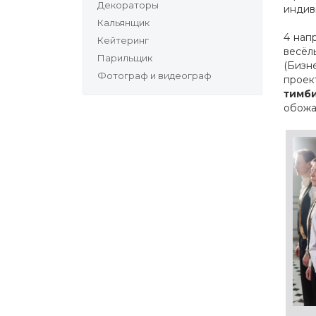
Декораторы
индив
Кальянщик
4 нап
Кейтеринг
весёл
Парильщик
(Бизн
Фотограф и видеограф
проек
тимб
обожа