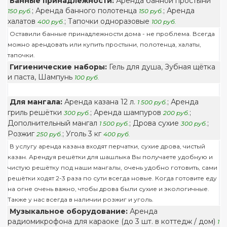
Банные принадлежности:
Аренда банной простыни
; Аренда банного полотенца
; Аренда
150 руб.
150 руб.
халатов
; Тапочки одноразовые
400 руб.
100 руб.
Оставили банные принадлежности дома - не проблема. Всегда
можно арендовать или купить простыни, полотенца, халаты,
тапочки.
Гигиенические наборы:
Гель для душа, Зубная щётка
и паста, Шампунь
100 руб.
Для мангала:
Аренда казана 12 л.
; Аренда
1 500 руб.
гриль решётки
; Аренда шампуров
;
300 руб.
200 руб.
Дополнительный мангал
; Дрова сухие
;
1 500 руб.
300 руб.
Розжиг
; Уголь 3 кг
250 руб.
400 руб.
В услугу аренда казана входят перчатки, сухие дрова, чистый
казан. Арендуя решётки для шашлыка Вы получаете удобную и
чистую решётку под наши мангалы, очень удобно готовить, сами
решётки ходят 2-3 раза по сути всегда новые. Когда готовите еду
на огне очень важно, чтобы дрова были сухие и экологичные.
Также у нас всегда в наличии розжиг и уголь.
Музыкальное оборудование:
Аренда
радиомикрофона для караоке (до 3 шт. в коттедж / дом)
1