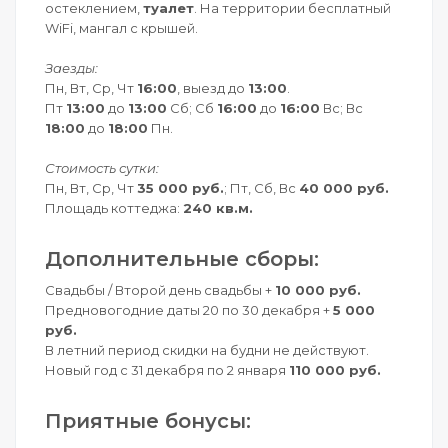
остеклением,
туалет
. На территории бесплатный
WiFi, мангал c крышей.
Заезды:
Пн, Вт, Ср, Чт
16:00
, выезд до
13:00
.
Пт
13:00
до
13:00
Сб; Сб
16:00
до
16:00
Вс; Вс
18:00
до
18:00
Пн.
Стоимость сутки:
Пн, Вт, Ср, Чт
35 000 руб.
; Пт, Сб, Вс
40 000 руб.
Площадь коттеджа:
240 кв.м.
Дополнительные сборы:
Свадьбы / Второй день свадьбы +
10 000 руб.
Предновогодние даты 20 по 30 декабря +
5 000
руб.
В летний период скидки на будни не действуют.
Новый год с 31 декабря по 2 января
110 000 руб.
Приятные бонусы: