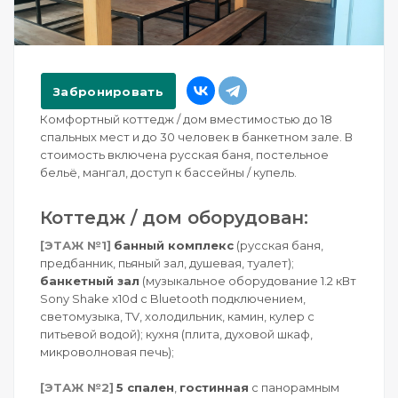
Забронировать
Комфортный коттедж / дом вместимостью до 18
спальных мест и до 30 человек в банкетном зале. В
стоимость включена русская баня, постельное
бельё, мангал, доступ к бассейны / купель.
Коттедж / дом оборудован:
[ЭТАЖ №1]
банный комплекс
(русская баня,
предбанник, пьяный зал, душевая, туалет);
банкетный зал
(музыкальное оборудование 1.2 кВт
Sony Shake x10d с Bluetooth подключением,
светомузыка, TV, холодильник, камин, кулер с
питьевой водой); кухня (плита, духовой шкаф,
микроволновая печь);
[ЭТАЖ №2]
5 спален
,
гостинная
с панорамным